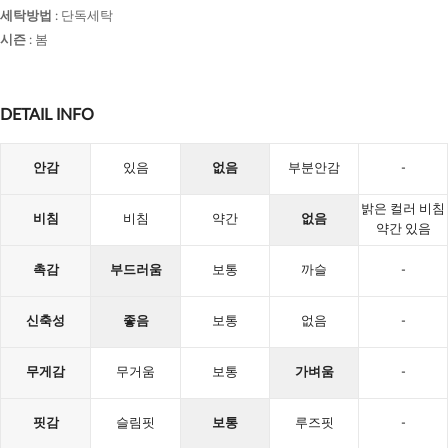
세탁방법
:
단독세탁
시즌
:
봄
DETAIL INFO
안감
있음
없음
부분안감
-
밝은 컬러 비침
비침
비침
약간
없음
약간 있음
촉감
부드러움
보통
까슬
-
신축성
좋음
보통
없음
-
무게감
무거움
보통
가벼움
-
핏감
슬림핏
보통
루즈핏
-