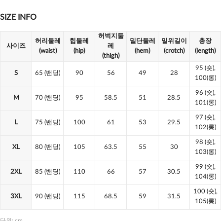
SIZE INFO
허벅지둘
허리둘레
힙둘레
밑단둘레
밑위길이
총장
사이즈
레
(waist)
(hip)
(hem)
(crotch)
(length)
(thigh)
95
(숏),
S
65
(밴딩)
90
56
49
28
100(롱)
96
(숏),
M
70
(밴딩)
95
58.5
51
28.5
101(롱)
97
(숏),
L
75
(밴딩)
100
61
53
29.5
102(롱)
98
(숏),
XL
80
(밴딩)
105
63.5
55
30
103(롱)
99
(숏),
2XL
85
(밴딩)
110
66
57
30.5
104(롱)
100
(숏),
3XL
90
(밴딩)
115
68.5
59
31.5
105(롱)
단위: cm