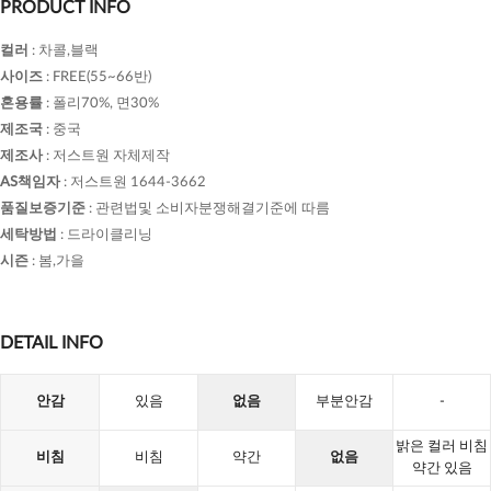
PRODUCT INFO
컬러
:
차콜,블랙
사이즈
:
FREE(55~66반)
혼용률
:
폴리70%, 면30%
제조국
:
중국
제조사
:
저스트원 자체제작
AS책임자
:
저스트원 1644-3662
품질보증기준
:
관련법및 소비자분쟁해결기준에 따름
세탁방법
:
드라이클리닝
시즌
:
봄,가을
DETAIL INFO
안감
있음
없음
부분안감
-
밝은 컬러 비침
비침
비침
약간
없음
약간 있음