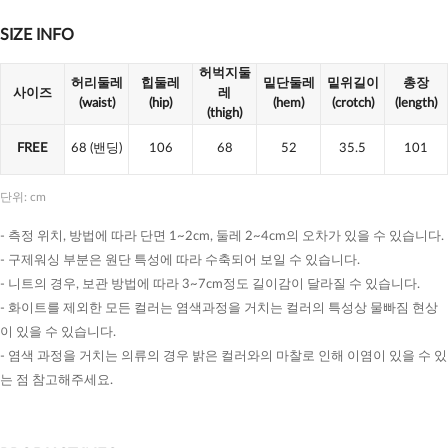
SIZE INFO
허벅지둘
허리둘레
힙둘레
밑단둘레
밑위길이
총장
사이즈
레
(waist)
(hip)
(hem)
(crotch)
(length)
(thigh)
FREE
68
(밴딩)
106
68
52
35.5
101
단위: cm
- 측정 위치, 방법에 따라 단면 1~2cm, 둘레 2~4cm의 오차가 있을 수 있습니다.
- 구제워싱 부분은 원단 특성에 따라 수축되어 보일 수 있습니다.
- 니트의 경우, 보관 방법에 따라 3~7cm정도 길이감이 달라질 수 있습니다.
- 화이트를 제외한 모든 컬러는 염색과정을 거치는 컬러의 특성상 물빠짐 현상
이 있을 수 있습니다.
- 염색 과정을 거치는 의류의 경우 밝은 컬러와의 마찰로 인해 이염이 있을 수 있
는 점 참고해주세요.