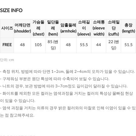
SIZE INFO
가슴둘
밑단둘
소매길
소매통
소매밑
어깨단면
암홀둘레
총장
사이즈
레
레
이
(sleeve
단
(shoulder)
(armhole)
(length)
(chest)
(hem)
(sleeve)
width)
(cuffs)
85
(밴
22
(밴
FREE
48
105
48
55.5
44
51.5
딩)
딩)
단위: cm
- 측정 위치, 방법에 따라 단면 1~2cm, 둘레 2~4cm의 오차가 있을 수 있습니다.
- 구제워싱 부분은 원단 특성에 따라 수축되어 보일 수 있습니다.
- 니트의 경우, 보관 방법에 따라 3~7cm정도 길이감이 달라질 수 있습니다.
- 화이트를 제외한 모든 컬러는 염색과정을 거치는 컬러의 특성상 물빠짐 현상
이 있을 수 있습니다.
- 염색 과정을 거치는 의류의 경우 밝은 컬러와의 마찰로 인해 이염이 있을 수 있
는 점 참고해주세요.