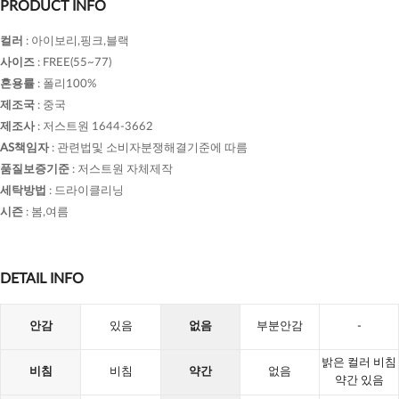
PRODUCT INFO
컬러
:
아이보리,핑크,블랙
사이즈
:
FREE(55~77)
혼용률
:
폴리100%
제조국
:
중국
제조사
:
저스트원 1644-3662
AS책임자
:
관련법및 소비자분쟁해결기준에 따름
품질보증기준
:
저스트원 자체제작
세탁방법
:
드라이클리닝
시즌
:
봄,여름
DETAIL INFO
안감
있음
없음
부분안감
-
밝은 컬러 비침
비침
비침
약간
없음
약간 있음