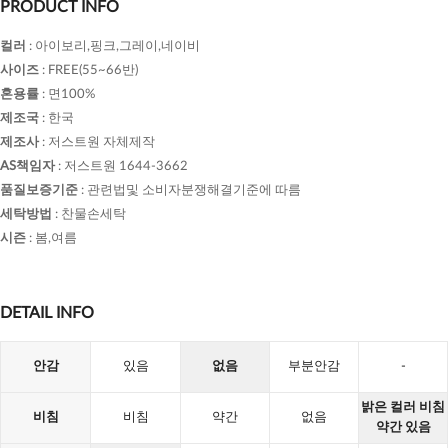
PRODUCT INFO
컬러
:
아이보리,핑크,그레이,네이비
사이즈
:
FREE(55~66반)
혼용률
:
면100%
제조국
:
한국
제조사
:
저스트원 자체제작
AS책임자
:
저스트원 1644-3662
품질보증기준
:
관련법및 소비자분쟁해결기준에 따름
세탁방법
:
찬물손세탁
시즌
:
봄,여름
DETAIL INFO
안감
있음
없음
부분안감
-
밝은 컬러 비침
비침
비침
약간
없음
약간 있음