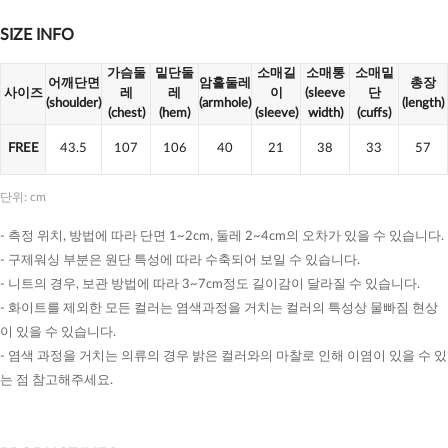
SIZE INFO
가슴둘
밑단둘
소매길
소매통
소매밑
어깨단면
암홀둘레
총장
사이즈
레
레
이
(sleeve
단
(shoulder)
(armhole)
(length)
(chest)
(hem)
(sleeve)
width)
(cuffs)
FREE
43.5
107
106
40
21
38
33
57
단위: cm
- 측정 위치, 방법에 따라 단면 1~2cm, 둘레 2~4cm의 오차가 있을 수 있습니다.
- 구제워싱 부분은 원단 특성에 따라 수축되어 보일 수 있습니다.
- 니트의 경우, 보관 방법에 따라 3~7cm정도 길이감이 달라질 수 있습니다.
- 화이트를 제외한 모든 컬러는 염색과정을 거치는 컬러의 특성상 물빠짐 현상
이 있을 수 있습니다.
- 염색 과정을 거치는 의류의 경우 밝은 컬러와의 마찰로 인해 이염이 있을 수 있
는 점 참고해주세요.