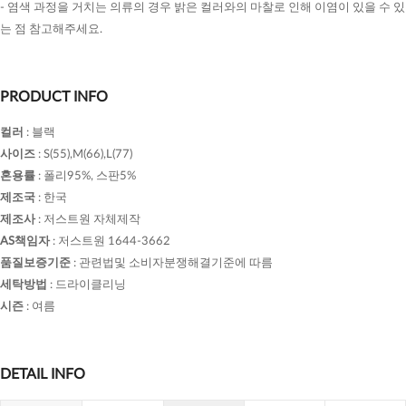
- 염색 과정을 거치는 의류의 경우 밝은 컬러와의 마찰로 인해 이염이 있을 수 있
는 점 참고해주세요.
PRODUCT INFO
컬러
:
블랙
사이즈
:
S(55),M(66),L(77)
혼용률
:
폴리95%, 스판5%
제조국
:
한국
제조사
:
저스트원 자체제작
AS책임자
:
저스트원 1644-3662
품질보증기준
:
관련법및 소비자분쟁해결기준에 따름
세탁방법
:
드라이클리닝
시즌
:
여름
DETAIL INFO