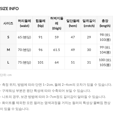
SIZE INFO
허벅지둘
허리둘레
힙둘레
밑단둘레
밑위길이
총장
사이즈
레
(waist)
(hip)
(hem)
(crotch)
(length)
(thigh)
98
(숏),
S
65
(밴딩)
91
59
47
29
103(롱)
99
(숏),
M
70
(밴딩)
96
61.5
49
30
104(롱)
100
(숏),
L
75
(밴딩)
101
64
51
31
105(롱)
단위: cm
- 측정 위치, 방법에 따라 단면 1~2cm, 둘레 2~4cm의 오차가 있을 수 있습니다.
- 구제워싱 부분은 원단 특성에 따라 수축되어 보일 수 있습니다.
- 니트의 경우, 보관 방법에 따라 3~7cm정도 길이감이 달라질 수 있습니다.
- 화이트를 제외한 모든 컬러는 염색과정을 거치는 컬러의 특성상 물빠짐 현상
이 있을 수 있습니다.