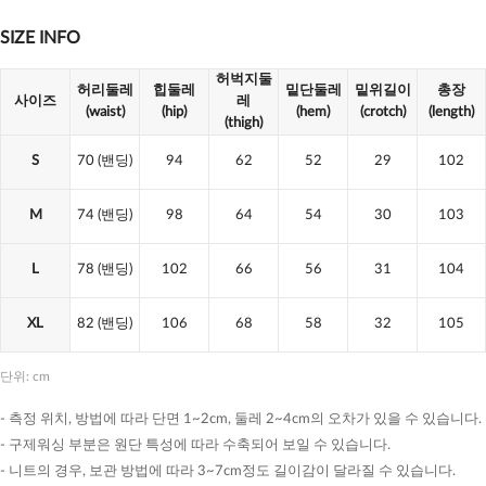
SIZE INFO
허벅지둘
허리둘레
힙둘레
밑단둘레
밑위길이
총장
사이즈
레
(waist)
(hip)
(hem)
(crotch)
(length)
(thigh)
S
70
(밴딩)
94
62
52
29
102
M
74
(밴딩)
98
64
54
30
103
L
78
(밴딩)
102
66
56
31
104
XL
82
(밴딩)
106
68
58
32
105
단위: cm
- 측정 위치, 방법에 따라 단면 1~2cm, 둘레 2~4cm의 오차가 있을 수 있습니다.
- 구제워싱 부분은 원단 특성에 따라 수축되어 보일 수 있습니다.
- 니트의 경우, 보관 방법에 따라 3~7cm정도 길이감이 달라질 수 있습니다.