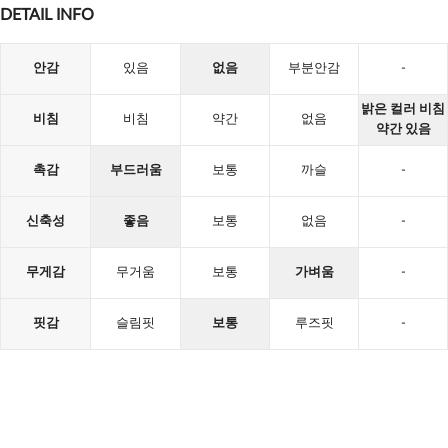
DETAIL INFO
안감
있음
없음
부분안감
-
밝은 컬러 비침
비침
비침
약간
없음
약간 있음
촉감
부드러움
보통
까슬
-
신축성
좋음
보통
없음
-
무게감
무거움
보통
가벼움
-
핏감
슬림핏
보통
루즈핏
-