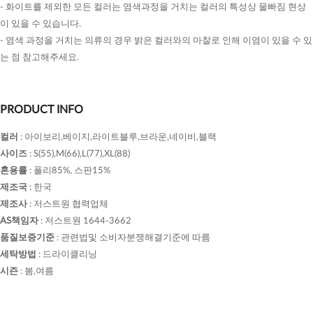
- 화이트를 제외한 모든 컬러는 염색과정을 거치는 컬러의 특성상 물빠짐 현상
이 있을 수 있습니다.
- 염색 과정을 거치는 의류의 경우 밝은 컬러와의 마찰로 인해 이염이 있을 수 있
는 점 참고해주세요.
PRODUCT INFO
컬러
:
아이보리,베이지,라이트블루,브라운,네이비,블랙
사이즈
:
S(55),M(66),L(77),XL(88)
혼용률
:
폴리85%, 스판15%
제조국
:
한국
제조사
:
저스트원 협력업체
AS책임자
:
저스트원 1644-3662
품질보증기준
:
관련법및 소비자분쟁해결기준에 따름
세탁방법
:
드라이클리닝
시즌
:
봄,여름