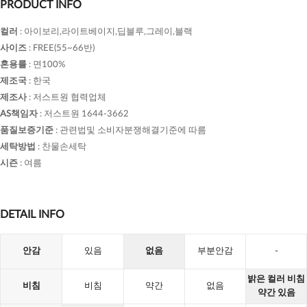
PRODUCT INFO
컬러
:
아이보리,라이트베이지,딥블루,그레이,블랙
사이즈
:
FREE(55~66반)
혼용률
:
면100%
제조국
:
한국
제조사
:
저스트원 협력업체
AS책임자
:
저스트원 1644-3662
품질보증기준
:
관련법및 소비자분쟁해결기준에 따름
세탁방법
:
찬물손세탁
시즌
:
여름
DETAIL INFO
안감
있음
없음
부분안감
-
밝은 컬러 비침
비침
비침
약간
없음
약간 있음