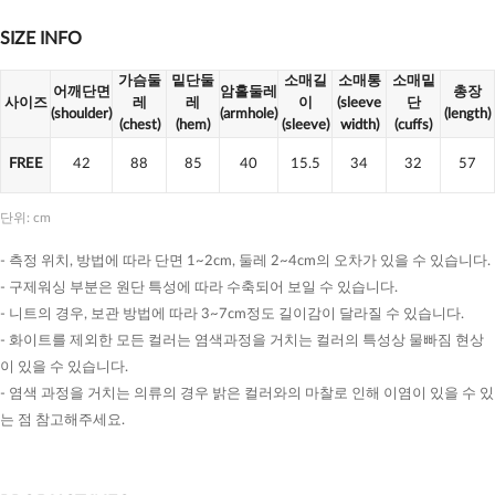
SIZE INFO
가슴둘
밑단둘
소매길
소매통
소매밑
어깨단면
암홀둘레
총장
사이즈
레
레
이
(sleeve
단
(shoulder)
(armhole)
(length)
(chest)
(hem)
(sleeve)
width)
(cuffs)
FREE
42
88
85
40
15.5
34
32
57
단위: cm
- 측정 위치, 방법에 따라 단면 1~2cm, 둘레 2~4cm의 오차가 있을 수 있습니다.
- 구제워싱 부분은 원단 특성에 따라 수축되어 보일 수 있습니다.
- 니트의 경우, 보관 방법에 따라 3~7cm정도 길이감이 달라질 수 있습니다.
- 화이트를 제외한 모든 컬러는 염색과정을 거치는 컬러의 특성상 물빠짐 현상
이 있을 수 있습니다.
- 염색 과정을 거치는 의류의 경우 밝은 컬러와의 마찰로 인해 이염이 있을 수 있
는 점 참고해주세요.