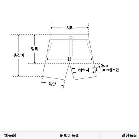
힙둘레
허벅지둘레
밑단둘레