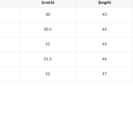
(crotch)
(length)
30
43
30.5
44
31
45
31.5
46
32
47