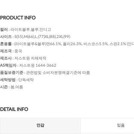
PRODUCT INFO
컬러
:
라이트블루,블루,인디고
사이즈
:
S(55),M(66),L,(77)XL(88),2XL(99)
혼용률
:
(라이트블루&블루)면66.1%, 폴리26.3%, 비스코스5.5%, 스판2.1% (
제조국
:
중국
제조사
:
저스트원 자체제작
AS책임자
:
저스트원 1644-3662
품질보증기준
:
관련법및 소비자분쟁해결기준에 따름
세탁방법
:
단독세탁
시즌
:
봄,여름
DETAIL INFO
안감
있음