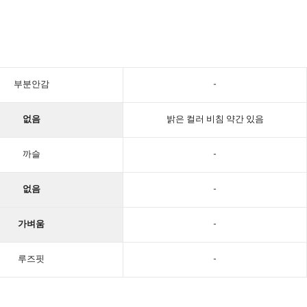
부분안감
-
없음
밝은 컬러 비침 약간 있음
까슬
-
없음
-
가벼움
-
루즈핏
-