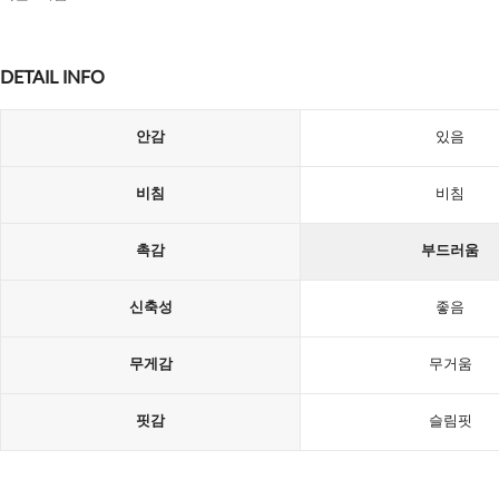
DETAIL INFO
안감
있음
비침
비침
촉감
부드러움
신축성
좋음
무게감
무거움
핏감
슬림핏