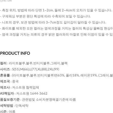
단위: cm
- 측정 위치, 방법에 따라 단면 1~2cm, 둘레 2~4cm의 오차가 있을 수 있습니다.
- 구제워싱 부분은 원단 특성에 따라 수축되어 보일 수 있습니다.
- 니트의 경우, 보관 방법에 따라 3~7cm정도 길이감이 달라질 수 있습니다.
- 화이트를 제외한 모든 컬러는 염색과정을 거치는 컬러의 특성상 물빠짐 현상이
- 염색 과정을 거치는 의류의 경우 밝은 컬러와의 마찰로 인해 이염이 있을 수 
PRODUCT INFO
컬러
:
라이트블루,블루,빈티지블루,그레이,블랙
사이즈
:
S(55),M(66),L(77),XL(88),2XL(99)
혼용률
:
(라이트블루,블루,빈티지블루)면63%, 폴리18%, 레이온19%, (그레이,블
제조국
:
중국
제조사
:
저스트원 협력업체
AS책임자
:
저스트원 1644-3662
품질보증기준
:
관련법및 소비자분쟁해결기준에 따름
세탁방법
:
단독세탁
시즌
:
여름