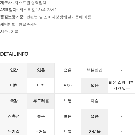
제조사
:
저스트원 협력업체
AS책임자
:
저스트원 1644-3662
품질보증기준
:
관련법 및 소비자분쟁해결기준에 따름
세탁방법
:
찬물손세탁
시즌
:
여름
DETAIL INFO
안감
있음
없음
부분안감
-
밝은 컬러 비침
비침
비침
약간
없음
약간 있음
촉감
부드러움
보통
까슬
-
신축성
좋음
보통
없음
-
무게감
무거움
보통
가벼움
-