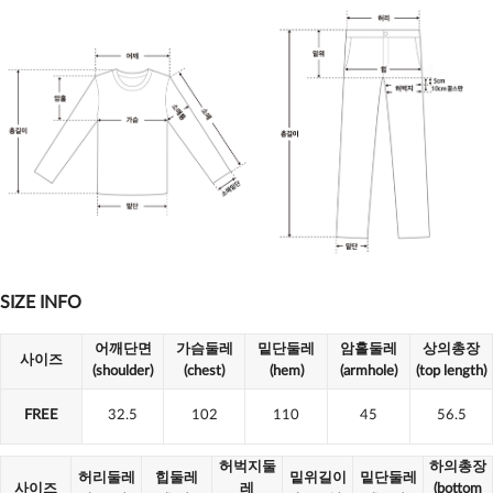
SIZE INFO
어깨단면
가슴둘레
밑단둘레
암홀둘레
상의총장
사이즈
(shoulder)
(chest)
(hem)
(armhole)
(top length)
FREE
32.5
102
110
45
56.5
허벅지둘
하의총장
허리둘레
힙둘레
밑위길이
밑단둘레
사이즈
레
(bottom