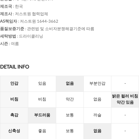
제조국
:
한국
제조사
:
저스트원 협력업체
AS책임자
:
저스트원 1644-3662
품질보증기준
:
관련법 및 소비자분쟁해결기준에 따름
세탁방법
:
드라이클리닝
시즌
:
여름
DETAIL INFO
안감
있음
없음
부분안감
-
밝은 컬러 비침
비침
비침
약간
없음
약간 있음
촉감
부드러움
보통
까슬
-
신축성
좋음
보통
없음
-