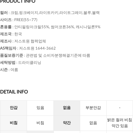
PRODUCT INFO
컬러
:
크림,핑크베이지,라이트카키,라이트그레이,블루,블랙
사이즈
:
FREE(55~77)
혼용률
:
안티필링아크릴55%, 썸머코튼36%, 캐시나일론9%
제조국
:
한국
제조사
:
저스트원 협력업체
AS책임자
:
저스트원 1644-3662
품질보증기준
:
관련법 및 소비자분쟁해결기준에 따름
세탁방법
:
드라이클리닝
시즌
:
여름
DETAIL INFO
안감
있음
없음
부분안감
-
밝은 컬러 비침
비침
비침
약간
없음
약간 있음