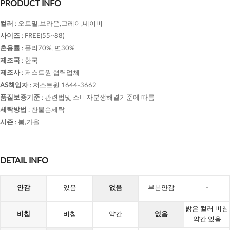
PRODUCT INFO
컬러
:
오트밀,브라운,그레이,네이비
사이즈
:
FREE(55~88)
혼용률
:
폴리70%, 면30%
제조국
:
한국
제조사
:
저스트원 협력업체
AS책임자
:
저스트원 1644-3662
품질보증기준
:
관련법및 소비자분쟁해결기준에 따름
세탁방법
:
찬물손세탁
시즌
:
봄,가을
DETAIL INFO
안감
있음
없음
부분안감
-
밝은 컬러 비침
비침
비침
약간
없음
약간 있음