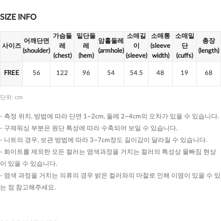
SIZE INFO
가슴둘
밑단둘
소매길
소매통
소매밑
어깨단면
암홀둘레
총장
사이즈
레
레
이
(sleeve
단
(shoulder)
(armhole)
(length)
(chest)
(hem)
(sleeve)
width)
(cuffs)
FREE
56
122
96
54
54.5
48
19
68
단위: cm
- 측정 위치, 방법에 따라 단면 1~2cm, 둘레 2~4cm의 오차가 있을 수 있습니다.
- 구제워싱 부분은 원단 특성에 따라 수축되어 보일 수 있습니다.
- 니트의 경우, 보관 방법에 따라 3~7cm정도 길이감이 달라질 수 있습니다.
- 화이트를 제외한 모든 컬러는 염색과정을 거치는 컬러의 특성상 물빠짐 현상
이 있을 수 있습니다.
- 염색 과정을 거치는 의류의 경우 밝은 컬러와의 마찰로 인해 이염이 있을 수 있
는 점 참고해주세요.