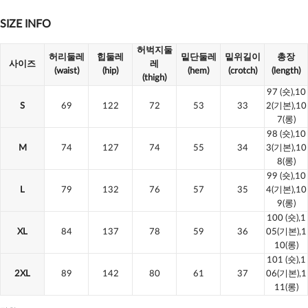
SIZE INFO
허벅지둘
허리둘레
힙둘레
밑단둘레
밑위길이
총장
사이즈
레
(waist)
(hip)
(hem)
(crotch)
(length)
(thigh)
97
(숏),10
S
69
122
72
53
33
2(기본),10
7(롱)
98
(숏),10
M
74
127
74
55
34
3(기본),10
8(롱)
99
(숏),10
L
79
132
76
57
35
4(기본),10
9(롱)
100
(숏),1
XL
84
137
78
59
36
05(기본),1
10(롱)
101
(숏),1
2XL
89
142
80
61
37
06(기본),1
11(롱)