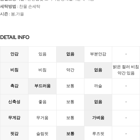
세탁방법
:
찬물 손세탁
시즌
:
봄,가을
DETAIL INFO
안감
있음
없음
부분안감
-
밝은 컬러 비침
비침
비침
약간
없음
약간 있음
촉감
부드러움
보통
까슬
-
신축성
좋음
보통
없음
-
무게감
무거움
보통
가벼움
-
핏감
슬림핏
보통
루즈핏
-