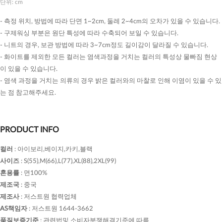
단위: cm
- 측정 위치, 방법에 따라 단면 1~2cm, 둘레 2~4cm의 오차가 있을 수 있습니다.
- 구제워싱 부분은 원단 특성에 따라 수축되어 보일 수 있습니다.
- 니트의 경우, 보관 방법에 따라 3~7cm정도 길이감이 달라질 수 있습니다.
- 화이트를 제외한 모든 컬러는 염색과정을 거치는 컬러의 특성상 물빠짐 현상
이 있을 수 있습니다.
- 염색 과정을 거치는 의류의 경우 밝은 컬러와의 마찰로 인해 이염이 있을 수 있
는 점 참고해주세요.
PRODUCT INFO
컬러
:
아이보리,베이지,카키,블랙
사이즈
:
S(55),M(66),L(77),XL(88),2XL(99)
혼용률
:
면100%
제조국
:
중국
제조사
:
저스트원 협력업체
AS책임자
:
저스트원 1644-3662
품질보증기준
:
관련법및 소비자분쟁해결기준에 따름