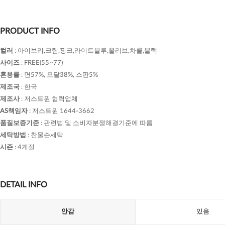
PRODUCT INFO
컬러
:
아이보리,크림,핑크,라이트블루,올리브,차콜,블랙
사이즈
:
FREE(55~77)
혼용률
:
면57%, 모달38%, 스판5%
제조국
:
한국
제조사
:
저스트원 협력업체
AS책임자
:
저스트원 1644-3662
품질보증기준
:
관련법 및 소비자분쟁해결기준에 따름
세탁방법
:
찬물손세탁
시즌
:
4계절
DETAIL INFO
안감
있음