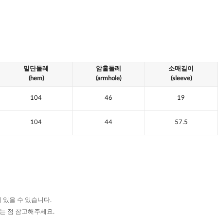
밑단둘레
암홀둘레
소매길이
(hem)
(armhole)
(sleeve)
104
46
19
104
44
57.5
 있을 수 있습니다.
있는 점 참고해주세요.