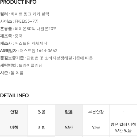
PRODUCT INFO
컬러
:
화이트,핑크,카키,블랙
사이즈
:
FREE(55~77)
혼용률
:
레이온80%, 나일론20%
제조국
:
중국
제조사
:
저스트원 자체제작
AS책임자
:
저스트원 1644-3662
품질보증기준
:
관련법 및 소비자분쟁해결기준에 따름
세탁방법
:
드라이클리닝
시즌
:
봄,여름
DETAIL INFO
안감
있음
없음
부분안감
-
밝은 컬러 비침
비침
비침
약간
없음
약간 있음