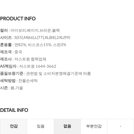
PRODUCT INFO
컬러
:
아이보리,베이지,브라운,블랙
사이즈
:
S(55),M(66),L(77),XL(88),2XL(99)
혼용률
:
면82%, 비스코스15%, 스판3%
제조국
:
중국
제조사
:
저스트원 협력업체
AS책임자
:
저스트원 1644-3662
품질보증기준
:
관련법 및 소비자분쟁해결기준에 따름
세탁방법
:
찬물손세탁
시즌
:
봄,가을
DETAIL INFO
안감
있음
없음
부분안감
-