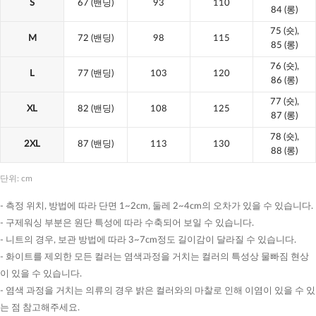
S
67
(밴딩)
93
110
84 (롱)
75
(숏),
M
72
(밴딩)
98
115
85 (롱)
76
(숏),
L
77
(밴딩)
103
120
86 (롱)
77
(숏),
XL
82
(밴딩)
108
125
87 (롱)
78
(숏),
2XL
87
(밴딩)
113
130
88 (롱)
단위: cm
- 측정 위치, 방법에 따라 단면 1~2cm, 둘레 2~4cm의 오차가 있을 수 있습니다.
- 구제워싱 부분은 원단 특성에 따라 수축되어 보일 수 있습니다.
- 니트의 경우, 보관 방법에 따라 3~7cm정도 길이감이 달라질 수 있습니다.
- 화이트를 제외한 모든 컬러는 염색과정을 거치는 컬러의 특성상 물빠짐 현상
이 있을 수 있습니다.
- 염색 과정을 거치는 의류의 경우 밝은 컬러와의 마찰로 인해 이염이 있을 수 있
는 점 참고해주세요.