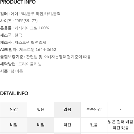
PRODUCT INFO
컬러
:
아이보리,블루,와인,카키,블랙
사이즈
:
FREE(55~77)
혼용률
:
카사리아크릴 100%
제조국
:
한국
제조사
:
저스트원 협력업체
AS책임자
:
저스트원 1644-3662
품질보증기준
:
관련법 및 소비자분쟁해결기준에 따름
세탁방법
:
드라이클리닝
시즌
:
봄,여름
DETAIL INFO
안감
있음
없음
부분안감
-
밝은 컬러 비침
비침
비침
약간
없음
약간 있음