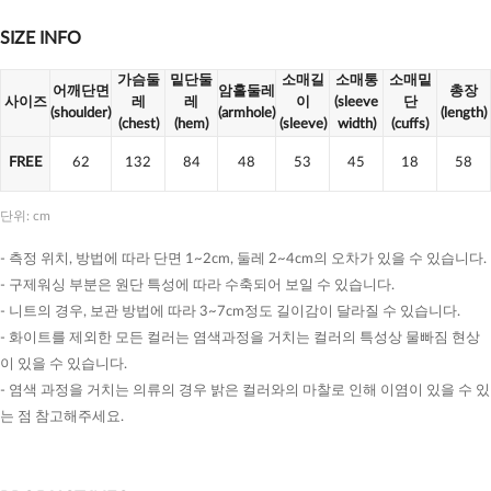
SIZE INFO
가슴둘
밑단둘
소매길
소매통
소매밑
어깨단면
암홀둘레
총장
사이즈
레
레
이
(sleeve
단
(shoulder)
(armhole)
(length)
(chest)
(hem)
(sleeve)
width)
(cuffs)
FREE
62
132
84
48
53
45
18
58
단위: cm
- 측정 위치, 방법에 따라 단면 1~2cm, 둘레 2~4cm의 오차가 있을 수 있습니다.
- 구제워싱 부분은 원단 특성에 따라 수축되어 보일 수 있습니다.
- 니트의 경우, 보관 방법에 따라 3~7cm정도 길이감이 달라질 수 있습니다.
- 화이트를 제외한 모든 컬러는 염색과정을 거치는 컬러의 특성상 물빠짐 현상
이 있을 수 있습니다.
- 염색 과정을 거치는 의류의 경우 밝은 컬러와의 마찰로 인해 이염이 있을 수 있
는 점 참고해주세요.