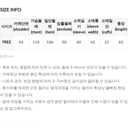
SIZE INFO
가슴둘
밑단둘
소매길
소매통
소매밑
어깨단면
암홀둘레
총장
사이즈
레
레
이
(sleeve
단
(shoulder)
(armhole)
(length)
(chest)
(hem)
(sleeve)
width)
(cuffs)
FREE
43
110
106
50
60
42
21
63
단위: cm
- 측정 위치, 방법에 따라 단면 1~2cm, 둘레 2~4cm의 오차가 있을 수 있습니다.
- 구제워싱 부분은 원단 특성에 따라 수축되어 보일 수 있습니다.
- 니트의 경우, 보관 방법에 따라 3~7cm정도 길이감이 달라질 수 있습니다.
- 화이트를 제외한 모든 컬러는 염색과정을 거치는 컬러의 특성상 물빠짐 현상
이 있을 수 있습니다.
- 염색 과정을 거치는 의류의 경우 밝은 컬러와의 마찰로 인해 이염이 있을 수 있
는 점 참고해주세요.