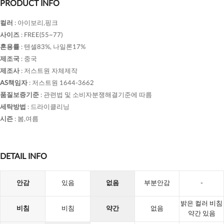
PRODUCT INFO
컬러
:
아이보리,핑크
사이즈
:
FREE(55~77)
혼용률
:
텐셀83%, 나일론17%
제조국
:
중국
제조사
:
저스트원 자체제작
AS책임자
:
저스트원 1644-3662
품질보증기준
:
관련법 및 소비자분쟁해결기준에 따름
세탁방법
:
드라이클리닝
시즌
:
봄,여름
DETAIL INFO
안감
있음
없음
부분안감
-
밝은 컬러 비침
비침
비침
약간
없음
약간 있음