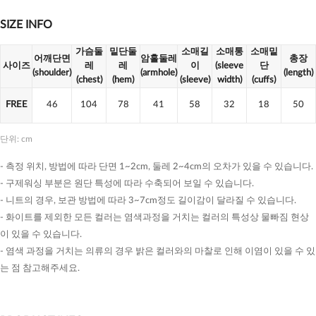
SIZE INFO
가슴둘
밑단둘
소매길
소매통
소매밑
어깨단면
암홀둘레
총장
사이즈
레
레
이
(sleeve
단
(shoulder)
(armhole)
(length)
(chest)
(hem)
(sleeve)
width)
(cuffs)
FREE
46
104
78
41
58
32
18
50
단위: cm
- 측정 위치, 방법에 따라 단면 1~2cm, 둘레 2~4cm의 오차가 있을 수 있습니다.
- 구제워싱 부분은 원단 특성에 따라 수축되어 보일 수 있습니다.
- 니트의 경우, 보관 방법에 따라 3~7cm정도 길이감이 달라질 수 있습니다.
- 화이트를 제외한 모든 컬러는 염색과정을 거치는 컬러의 특성상 물빠짐 현상
이 있을 수 있습니다.
- 염색 과정을 거치는 의류의 경우 밝은 컬러와의 마찰로 인해 이염이 있을 수 있
는 점 참고해주세요.