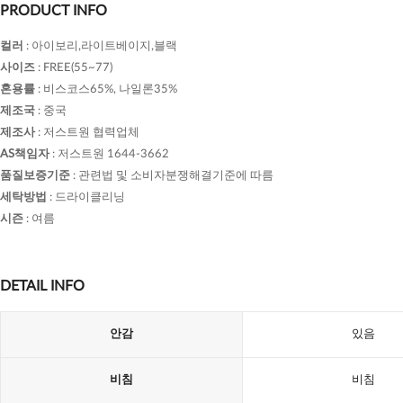
PRODUCT INFO
컬러
:
아이보리,라이트베이지,블랙
사이즈
:
FREE(55~77)
혼용률
:
비스코스65%, 나일론35%
제조국
:
중국
제조사
:
저스트원 협력업체
AS책임자
:
저스트원 1644-3662
품질보증기준
:
관련법 및 소비자분쟁해결기준에 따름
세탁방법
:
드라이클리닝
시즌
:
여름
DETAIL INFO
안감
있음
비침
비침