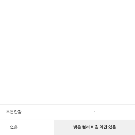
부분안감
-
없음
밝은 컬러 비침 약간 있음