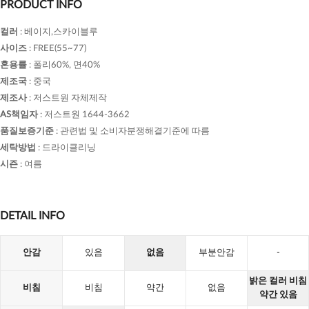
PRODUCT INFO
컬러
:
베이지,스카이블루
사이즈
:
FREE(55~77)
혼용률
:
폴리60%, 면40%
제조국
:
중국
제조사
:
저스트원 자체제작
AS책임자
:
저스트원 1644-3662
품질보증기준
:
관련법 및 소비자분쟁해결기준에 따름
세탁방법
:
드라이클리닝
시즌
:
여름
DETAIL INFO
안감
있음
없음
부분안감
-
밝은 컬러 비침
비침
비침
약간
없음
약간 있음