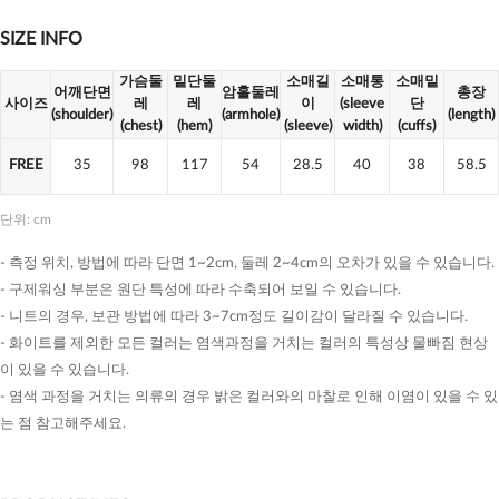
SIZE INFO
가슴둘
밑단둘
소매길
소매통
소매밑
어깨단면
암홀둘레
총장
사이즈
레
레
이
(sleeve
단
(shoulder)
(armhole)
(length)
(chest)
(hem)
(sleeve)
width)
(cuffs)
FREE
35
98
117
54
28.5
40
38
58.5
단위: cm
- 측정 위치, 방법에 따라 단면 1~2cm, 둘레 2~4cm의 오차가 있을 수 있습니다.
- 구제워싱 부분은 원단 특성에 따라 수축되어 보일 수 있습니다.
- 니트의 경우, 보관 방법에 따라 3~7cm정도 길이감이 달라질 수 있습니다.
- 화이트를 제외한 모든 컬러는 염색과정을 거치는 컬러의 특성상 물빠짐 현상
이 있을 수 있습니다.
- 염색 과정을 거치는 의류의 경우 밝은 컬러와의 마찰로 인해 이염이 있을 수 있
는 점 참고해주세요.