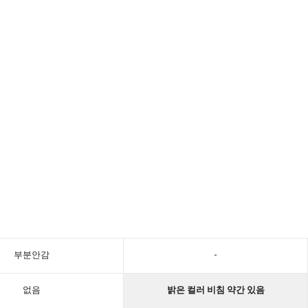
부분안감
-
없음
밝은 컬러 비침 약간 있음