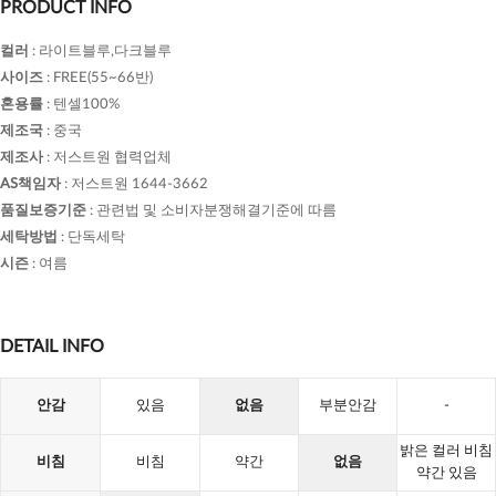
PRODUCT INFO
컬러
:
라이트블루,다크블루
사이즈
:
FREE(55~66반)
혼용률
:
텐셀100%
제조국
:
중국
제조사
:
저스트원 협력업체
AS책임자
:
저스트원 1644-3662
품질보증기준
:
관련법 및 소비자분쟁해결기준에 따름
세탁방법
:
단독세탁
시즌
:
여름
DETAIL INFO
안감
있음
없음
부분안감
-
밝은 컬러 비침
비침
비침
약간
없음
약간 있음