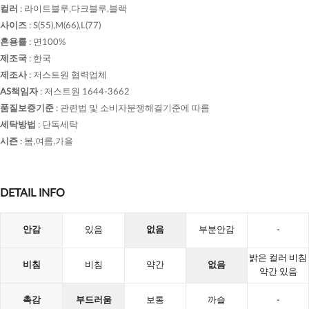
컬러
:
라이트블루,다크블루,블랙
사이즈
:
S(55),M(66),L(77)
혼용률
:
면100%
제조국
:
한국
제조사
:
저스트원 협력업체
AS책임자
:
저스트원 1644-3662
품질보증기준
:
관련법 및 소비자분쟁해결기준에 따름
세탁방법
:
단독세탁
시즌
:
봄,여름,가을
DETAIL INFO
안감
있음
없음
부분안감
-
밝은 컬러 비침
비침
비침
약간
없음
약간 있음
촉감
부드러움
보통
까슬
-