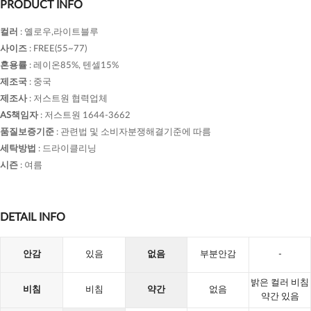
PRODUCT INFO
컬러
:
옐로우,라이트블루
사이즈
:
FREE(55~77)
혼용률
:
레이온85%, 텐셀15%
제조국
:
중국
제조사
:
저스트원 협력업체
AS책임자
:
저스트원 1644-3662
품질보증기준
:
관련법 및 소비자분쟁해결기준에 따름
세탁방법
:
드라이클리닝
시즌
:
여름
DETAIL INFO
안감
있음
없음
부분안감
-
밝은 컬러 비침
비침
비침
약간
없음
약간 있음