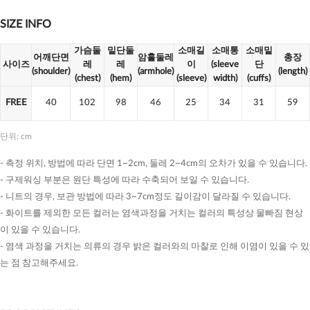
SIZE INFO
가슴둘
밑단둘
소매길
소매통
소매밑
어깨단면
암홀둘레
총장
사이즈
레
레
이
(sleeve
단
(shoulder)
(armhole)
(length)
(chest)
(hem)
(sleeve)
width)
(cuffs)
FREE
40
102
98
46
25
34
31
59
단위: cm
- 측정 위치, 방법에 따라 단면 1~2cm, 둘레 2~4cm의 오차가 있을 수 있습니다.
- 구제워싱 부분은 원단 특성에 따라 수축되어 보일 수 있습니다.
- 니트의 경우, 보관 방법에 따라 3~7cm정도 길이감이 달라질 수 있습니다.
- 화이트를 제외한 모든 컬러는 염색과정을 거치는 컬러의 특성상 물빠짐 현상
이 있을 수 있습니다.
- 염색 과정을 거치는 의류의 경우 밝은 컬러와의 마찰로 인해 이염이 있을 수 있
는 점 참고해주세요.