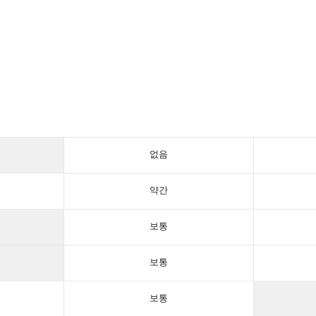
없음
약간
보통
보통
보통