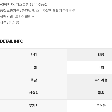
AS책임자
:
저스트원 1644-3662
품질보증기준
:
관련법 및 소비자분쟁해결기준에 따름
세탁방법
:
드라이클리닝
시즌
:
봄,여름
DETAIL INFO
안감
있음
비침
비침
촉감
부드러움
신축성
좋음
무게감
무거움