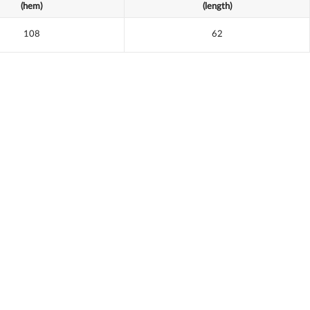
(hem)
(length)
108
62