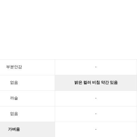
부분안감
-
없음
밝은 컬러 비침 약간 있음
까슬
-
없음
-
가벼움
-