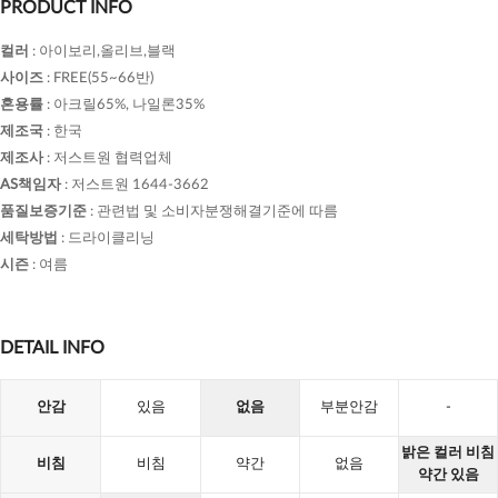
PRODUCT INFO
컬러
:
아이보리,올리브,블랙
사이즈
:
FREE(55~66반)
혼용률
:
아크릴65%, 나일론35%
제조국
:
한국
제조사
:
저스트원 협력업체
AS책임자
:
저스트원 1644-3662
품질보증기준
:
관련법 및 소비자분쟁해결기준에 따름
세탁방법
:
드라이클리닝
시즌
:
여름
DETAIL INFO
안감
있음
없음
부분안감
-
밝은 컬러 비침
비침
비침
약간
없음
약간 있음