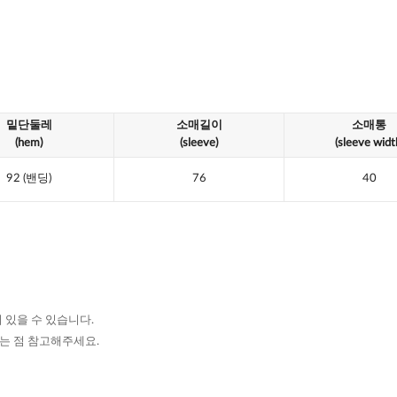
밑단둘레
소매길이
소매통
(hem)
(sleeve)
(sleeve widt
92
(밴딩)
76
40
 있을 수 있습니다.
있는 점 참고해주세요.