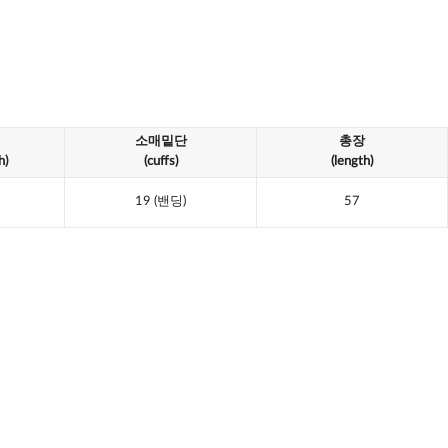
소매밑단
총장
h)
(cuffs)
(length)
19
(밴딩)
57