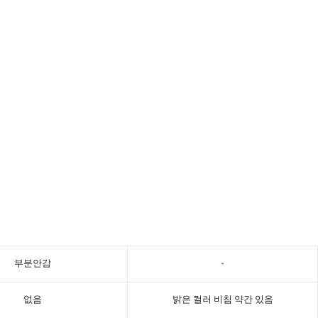
부분안감
-
없음
밝은 컬러 비침 약간 있음