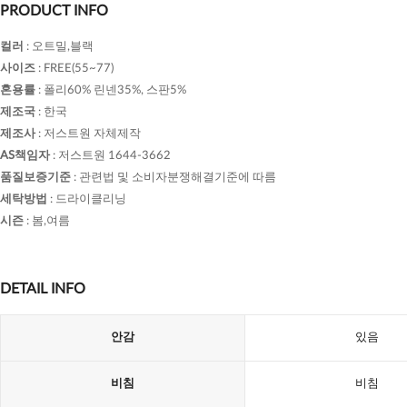
PRODUCT INFO
컬러
:
오트밀,블랙
사이즈
:
FREE(55~77)
혼용률
:
폴리60% 린넨35%, 스판5%
제조국
:
한국
제조사
:
저스트원 자체제작
AS책임자
:
저스트원 1644-3662
품질보증기준
:
관련법 및 소비자분쟁해결기준에 따름
세탁방법
:
드라이클리닝
시즌
:
봄,여름
DETAIL INFO
안감
있음
비침
비침