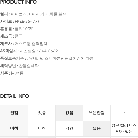
PRODUCT INFO
컬러
:
아이보리,베이지,카키,차콜,블랙
사이즈
:
FREE(55~77)
혼용률
:
폴리100%
제조국
:
중국
제조사
:
저스트원 협력업체
AS책임자
:
저스트원 1644-3662
품질보증기준
:
관련법 및 소비자분쟁해결기준에 따름
세탁방법
:
찬물손세탁
시즌
:
봄,여름
DETAIL INFO
안감
있음
없음
부분안감
-
밝은 컬러 비침
비침
비침
약간
없음
약간 있음