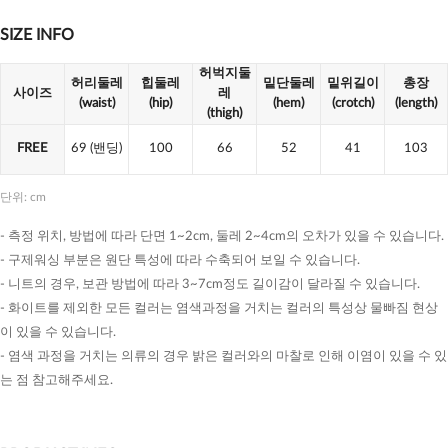
SIZE INFO
허벅지둘
허리둘레
힙둘레
밑단둘레
밑위길이
총장
사이즈
레
(waist)
(hip)
(hem)
(crotch)
(length)
(thigh)
FREE
69
(밴딩)
100
66
52
41
103
단위: cm
- 측정 위치, 방법에 따라 단면 1~2cm, 둘레 2~4cm의 오차가 있을 수 있습니다.
- 구제워싱 부분은 원단 특성에 따라 수축되어 보일 수 있습니다.
- 니트의 경우, 보관 방법에 따라 3~7cm정도 길이감이 달라질 수 있습니다.
- 화이트를 제외한 모든 컬러는 염색과정을 거치는 컬러의 특성상 물빠짐 현상
이 있을 수 있습니다.
- 염색 과정을 거치는 의류의 경우 밝은 컬러와의 마찰로 인해 이염이 있을 수 있
는 점 참고해주세요.