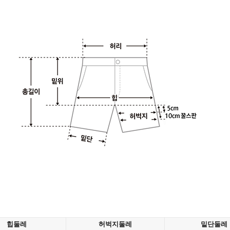
힙둘레
허벅지둘레
밑단둘레