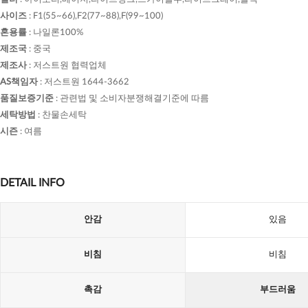
사이즈
:
F1(55~66),F2(77~88),F(99~100)
혼용률
:
나일론100%
제조국
:
중국
제조사
:
저스트원 협력업체
AS책임자
:
저스트원 1644-3662
품질보증기준
:
관련법 및 소비자분쟁해결기준에 따름
세탁방법
:
찬물손세탁
시즌
:
여름
DETAIL INFO
안감
있음
비침
비침
촉감
부드러움