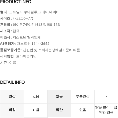
PRODUCT INFO
컬러
:
오트밀,아쿠아블루,그레이,네이비
사이즈
:
FREE(55~77)
혼용률
:
레이온74%, 린넨13%, 폴리13%
제조국
:
한국
제조사
:
저스트원 협력업체
AS책임자
:
저스트원 1644-3662
품질보증기준
:
관련법 및 소비자분쟁해결기준에 따름
세탁방법
:
드라이클리닝
시즌
:
여름
DETAIL INFO
안감
있음
없음
부분안감
-
밝은 컬러 비침
비침
비침
약간
없음
약간 있음