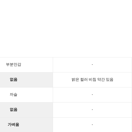
부분안감
-
없음
밝은 컬러 비침 약간 있음
까슬
-
없음
-
가벼움
-