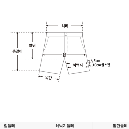
힙둘레
허벅지둘레
밑단둘레