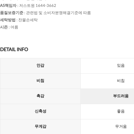
AS책임자
:
저스트원 1644-3662
품질보증기준
:
관련법 및 소비자분쟁해결기준에 따름
세탁방법
:
찬물손세탁
시즌
:
여름
DETAIL INFO
안감
있음
비침
비침
촉감
부드러움
신축성
좋음
무게감
무거움