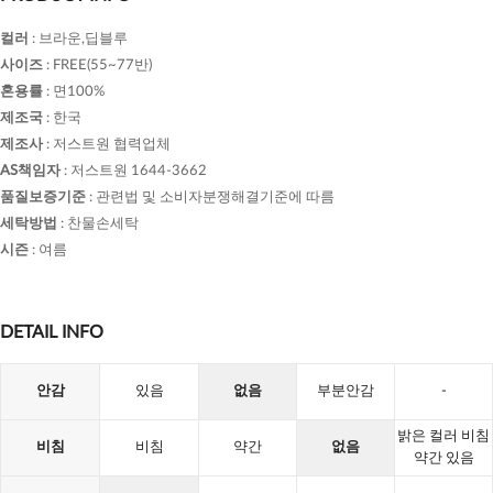
컬러
:
브라운,딥블루
사이즈
:
FREE(55~77반)
혼용률
:
면100%
제조국
:
한국
제조사
:
저스트원 협력업체
AS책임자
:
저스트원 1644-3662
품질보증기준
:
관련법 및 소비자분쟁해결기준에 따름
세탁방법
:
찬물손세탁
시즌
:
여름
DETAIL INFO
안감
있음
없음
부분안감
-
밝은 컬러 비침
비침
비침
약간
없음
약간 있음